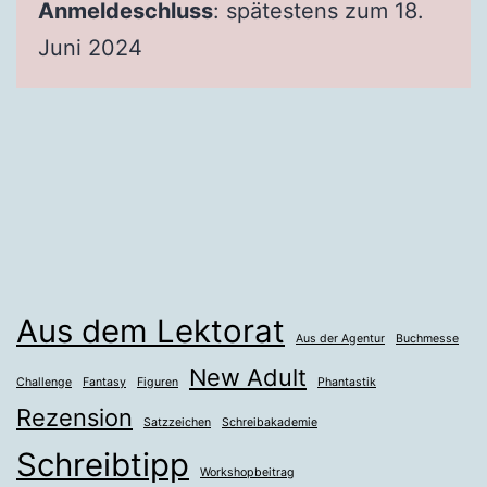
Anmeldeschluss
: spätestens zum 18.
Juni 2024
Aus dem Lektorat
Aus der Agentur
Buchmesse
New Adult
Challenge
Fantasy
Figuren
Phantastik
Rezension
Satzzeichen
Schreibakademie
Schreibtipp
Workshopbeitrag