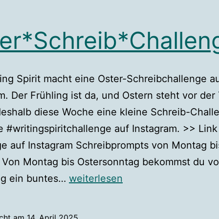
er*Schreib*Challen
ing Spirit macht eine Oster-Schreibchallenge a
m. Der Frühling ist da, und Ostern steht vor der 
eshalb diese Woche eine kleine Schreib-Challe
e #writingspiritchallenge auf Instagram. >> Link
ge auf Instagram Schreibprompts von Montag bi
 Von Montag bis Ostersonntag bekommst du vo
Oster*Schreib*Challenge
ag ein buntes…
weiterlesen
icht am
14. April 2025