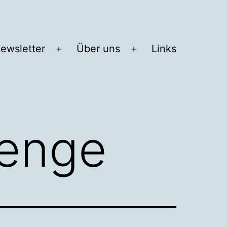
ewsletter
Über uns
Links
Menü
Menü
öffnen
öffnen
lenge