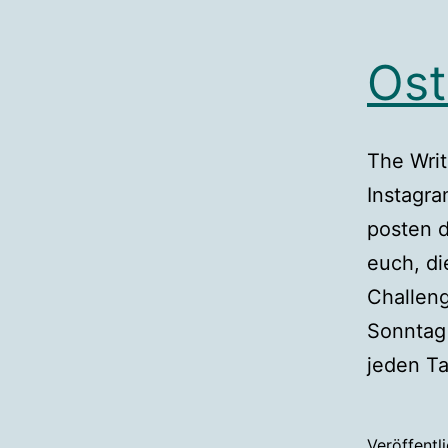
Ost
The Writ
Instagra
posten d
euch, di
Challen
Sonntag
jeden T
Veröffentl