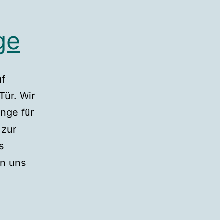
ge
uf
Tür. Wir
nge für
 zur
s
n uns