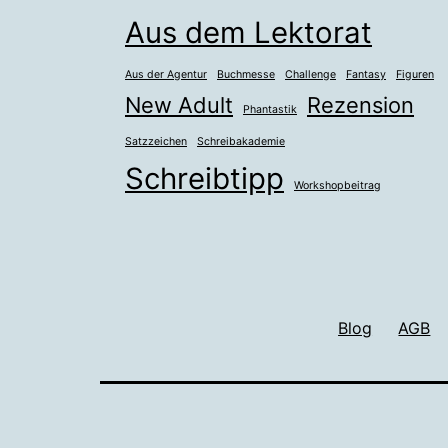
Aus dem Lektorat
Aus der Agentur
Buchmesse
Challenge
Fantasy
Figuren
New Adult
Rezension
Phantastik
Satzzeichen
Schreibakademie
Schreibtipp
Workshopbeitrag
Blog
AGB