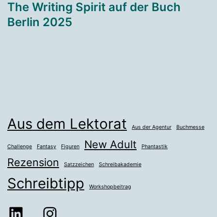
The Writing Spirit auf der Buch
Berlin 2025
Aus dem Lektorat
Aus der Agentur
Buchmesse
New Adult
Challenge
Fantasy
Figuren
Phantastik
Rezension
Satzzeichen
Schreibakademie
Schreibtipp
Workshopbeitrag
LinkedIn
Instagram