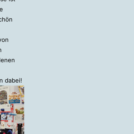
e
schön
von
m
 denen
n dabei!