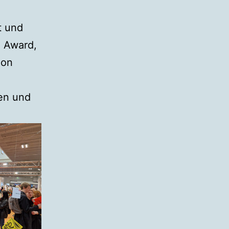
t und
n Award,
ion
hen und