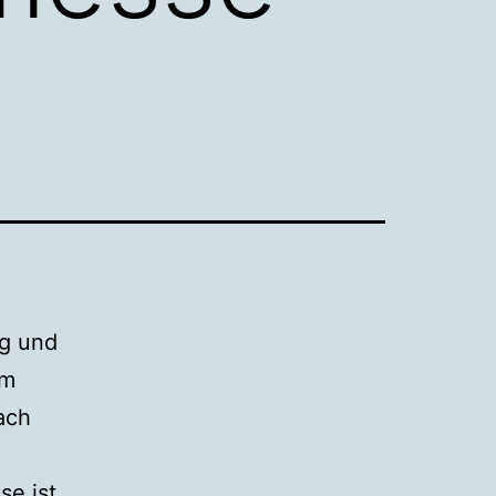
ig und
am
ach
se ist