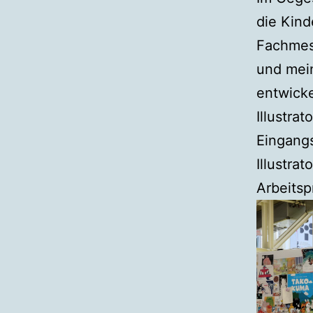
die Kin
Fachmess
und mei
entwicke
Illustrat
Eingangs
Illustra
Arbeitsp