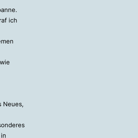
panne.
af ich
hemen
owie
s Neues,
esonderes
 in