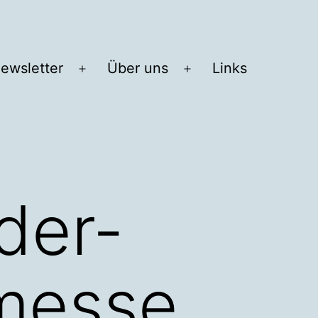
ewsletter
Über uns
Links
Menü
Menü
öffnen
öffnen
der-
messe