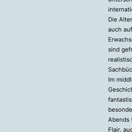
internat
Die Alte
auch auf
Erwachs
sind gef
realist
Sachbüc
Im middl
Geschic
fantasti
besonder
Abends t
Flair, a