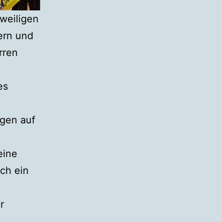
weiligen
ern und
rren
es
gen auf
eine
uch ein
r