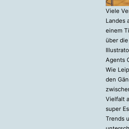
Viele Ve
Landes a
einem Ti
über die
Illustra
Agents C
Wie Lei
den Gän
zwischen
Vielfalt
super E
Trends u
untersch