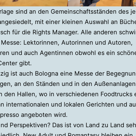
rlage sind an den Gemeinschaftsständen des je
ngesiedelt, mit einer kleinen Auswahl an Büch
sch für die Rights Manager. Alle anderen schwi
 Messe: Lektorinnen, Autorinnen und Autoren,
toren und auch Agentinnen obwohl es ein schön
enter gibt.
pzig ist auch Bologna eine Messe der Begegnun
gen, an den Ständen und in den Außenanlagen
 den Hallen, wo in verschiedenen Foodtrucks 
 an internationalen und lokalen Gerichten und a
spresso angeboten wird.
nd Perspektiven? Das ist von Land zu Land seh
iedlich. New Adult und Romantasy bleiben ein