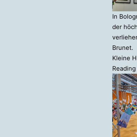
In Bolog
der höch
verliehe
Brunet.
Kleine H
Reading