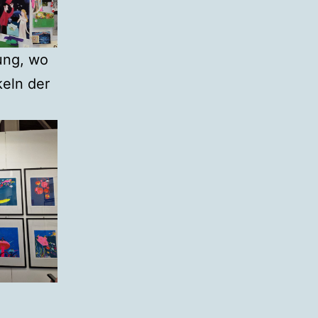
lung, wo
eln der