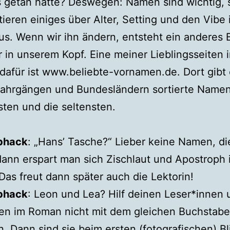
 getan hätte? Deswegen: Namen sind wichtig, 
tieren einiges über Alter, Setting und den Vibe
us. Wenn wir ihn ändern, entsteht ein anderes 
r in unserem Kopf. Eine meiner Lieblingsseiten 
 dafür ist www.beliebte-vornamen.de. Dort gibt
jahrgängen und Bundesländern sortierte Namen
sten und die seltensten.
bhack
: „Hans’ Tasche?“ Lieber keine Namen, die
ann erspart man sich Zischlaut und Apostroph 
 Das freut dann später auch die Lektorin!
bhack
: Leon und Lea? Hilf deinen Leser*innen 
en im Roman nicht mit dem gleichen Buchstab
. Dann sind sie beim ersten (fotografischen) Bl