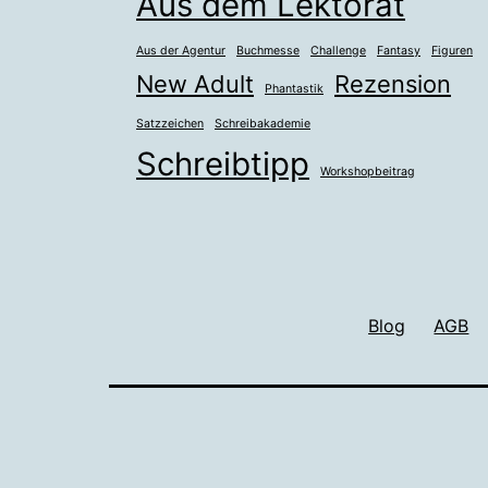
Aus dem Lektorat
Aus der Agentur
Buchmesse
Challenge
Fantasy
Figuren
New Adult
Rezension
Phantastik
Satzzeichen
Schreibakademie
Schreibtipp
Workshopbeitrag
Blog
AGB