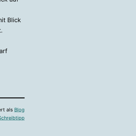
t Blick
.
arf
ert als
Blog
Schreibtipp