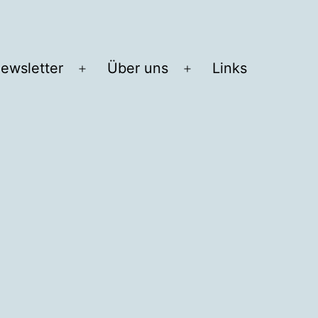
ewsletter
Über uns
Links
Menü
Menü
öffnen
öffnen