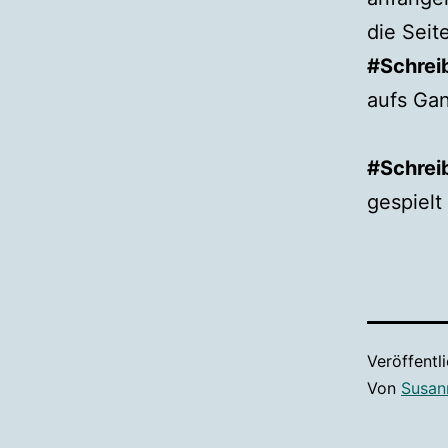
die Seit
#Schrei
aufs Gan
#Schrei
gespielt
Veröffentl
Von
Susan