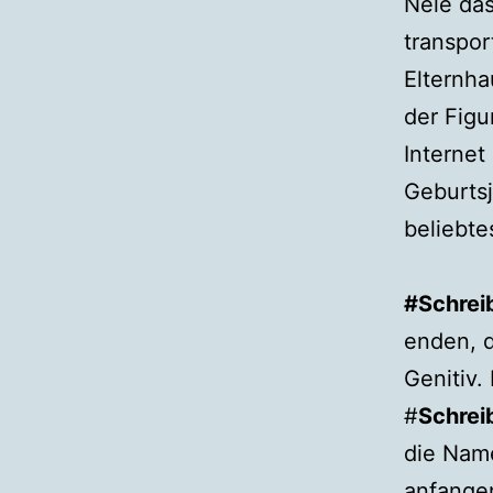
Nele das
transpor
Elternha
der Figu
Internet
Geburts
beliebte
#Schrei
enden, d
Genitiv.
#
Schrei
die Nam
anfangen