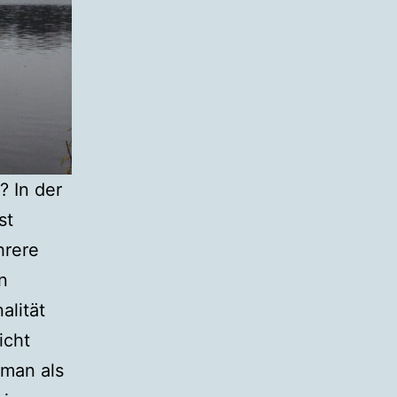
? In der
st
hrere
n
alität
icht
oman als