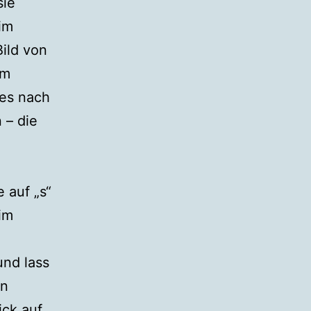
sie
 im
Bild von
im
 es nach
 – die
 auf „s“
im
und lass
en
ick auf