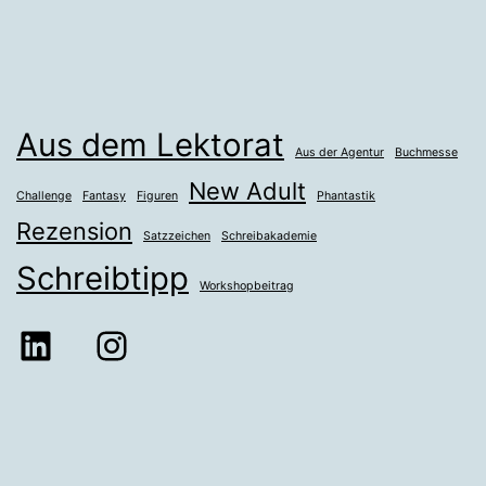
Aus dem Lektorat
Aus der Agentur
Buchmesse
New Adult
Challenge
Fantasy
Figuren
Phantastik
Rezension
Satzzeichen
Schreibakademie
Schreibtipp
Workshopbeitrag
LinkedIn
Instagram