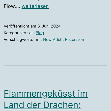
write
Flow,…
weiterlesen
[Das
Buch
Veröffentlicht am
6. Juni 2024
für
Kategorisiert als
Blog
angehende
Verschlagwortet mit
New Adult
,
Rezension
Autor*innen]
Flammengeküsst im
Land der Drachen: